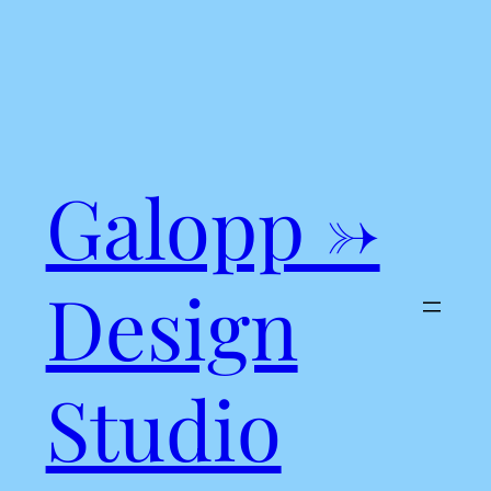
Skip
to
content
Galopp →
Design
Studio